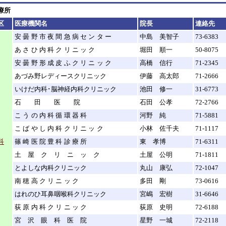
療所
区
医療機関名
院長
連絡先
安曇野市夜間急病センター
中島 美智子
73-6383
あさひ内科クリニック
堀田 順一
50-8075
安曇野形成皮ふクリニック
高橋 信行
71-2345
あづみ野レディースクリニック
伊藤 高太郎
71-2666
いけだ内科･脳神経内科クリニック
池田 修一
31-6773
石田医院
石田 公孝
72-2766
こうの内科循環器科
河野 純
71-5881
こばやし内科クリニック
小林 佐千夫
71-1117
科
篠崎医院豊科診療所
東 孝博
71-6311
土屋クリニック
土屋 公明
71-1811
とよしな内科クリニック
丸山 康弘
72-1047
南穂高クリニック
多田 剛
73-0616
はれのひ耳鼻咽喉科クリニック
宮嶋 宏樹
31-6646
荻原内科クリニック
荻原 史明
72-6188
宮沢眼科医院
星野 一城
72-2118