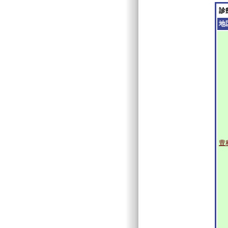
診
地
豊