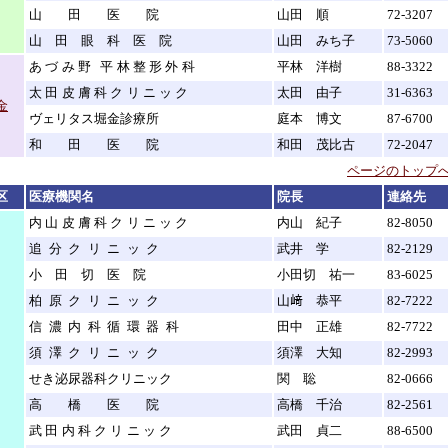
山田医院
山田 順
72-3207
山田眼科医院
山田 みち子
73-5060
あづみ野 平林整形外科
平林 洋樹
88-3322
太田皮膚科クリニック
太田 由子
31-6363
金
ヴェリタス堀金診療所
庭本 博文
87-6700
和田医院
和田 茂比古
72-2047
ページのトップへ
区
医療機関名
院長
連絡先
内山皮膚科クリニック
内山 紀子
82-8050
追分クリニック
武井 学
82-2129
小田切医院
小田切 祐一
83-6025
柏原クリニック
山﨑 恭平
82-7222
信濃内科循環器科
田中 正雄
82-7722
須澤クリニック
須澤 大知
82-2993
せき泌尿器科クリニック
関 聡
82-0666
高橋医院
高橋 千治
82-2561
武田内科クリニック
武田 貞二
88-6500