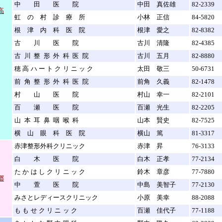
中田医院
中田 真佐雄
82-2339
高
虹の村診療所
小林 正信
84-5820
根津内科医院
根津 愛之
82-8382
古川医院
古川 清隆
82-4385
古川整形外科医院
古川 五月
82-8880
穂高ハートクリニック
太田 敬三
50-6731
前角整形外科医院
前角 久義
82-1478
村山医院
村山 幸一
82-2101
百瀬医院
百瀬 光生
82-2205
山本耳鼻咽喉科
山本 賢史
82-7525
横山眼科医院
横山 篤
81-3317
赤津整形外科クリニック
赤津 昇
76-3133
白木医院
白木 正孝
77-2134
たかはしクリニック
鈴木 章彦
77-7880
郷
中萱医院
中島 美智子
77-2130
みさとレディースクリニック
小原 美幸
88-2088
ももせクリニック
百瀬 佳代子
77-1188