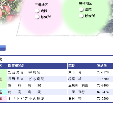
院
区
医療機関名
院長
連絡先
安曇野赤十字病院
木下 修
72-3170
科
長野県立こども病院
稲葉 雄二
73-6700
豊科病院
五味渕 満徳
72-8400
高
穂高病院
古屋 直行
82-2474
郷
ミサトピア小倉病院
桑村 智
76-5500