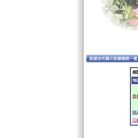
病
地
豊
穂
三